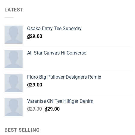
LATEST
Osaka Entry Tee Superdry
₫
29.00
All Star Canvas Hi Converse
Fluro Big Pullover Designers Remix
₫
29.00
Varanise CN Tee Hilfiger Denim
Original
Current
₫
29.00
₫
29.00
price
price
was:
is:
₫29.00.
₫29.00.
BEST SELLING