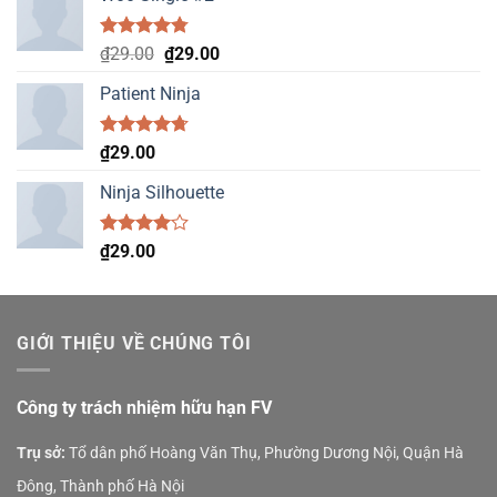
Rated
4.75
Original
Current
₫
29.00
₫
29.00
out of 5
price
price
Patient Ninja
was:
is:
₫29.00.
₫29.00.
Rated
4.67
₫
29.00
out of 5
Ninja Silhouette
Rated
₫
29.00
4.00
out
of 5
GIỚI THIỆU VỀ CHÚNG TÔI
Công ty trách nhiệm hữu hạn FV
Trụ sở:
Tổ dân phố Hoàng Văn Thụ, Phường Dương Nội, Quận Hà
Đông, Thành phố Hà Nội