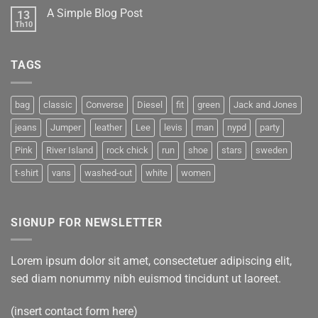
A Simple Blog Post
13
Th10
TAGS
bag
classic
Converse
Diesel
fit
green
Jack and Jones
jeans
Jumper
leather
Lee
levis
man
nypd
party
Pink
River Island
rock chick
run
shoe
stars
sweden
t-shirt
vans
washed-out
white
women
SIGNUP FOR NEWSLETTER
Lorem ipsum dolor sit amet, consectetuer adipiscing elit,
sed diam nonummy nibh euismod tincidunt ut laoreet.
(insert contact form here)