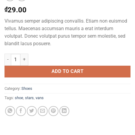
₫
29.00
Vivamus semper adipiscing convallis. Etiam non euismod
tellus. Maecenas accumsan mauris a erat interdum
volutpat. Donec volutpat purus tempor sem molestie, sed
blandit lacus posuere.
U Era VANS quantity
ADD TO CART
Category:
Shoes
Tags:
shoe
,
stars
,
vans