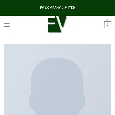
Chuyển
FV COMPANY LIMITED
đến
nội
dung
0