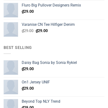
Fluro Big Pullover Designers Remix
₫
29.00
Varanise CN Tee Hilfiger Denim
Original
Current
₫
29.00
₫
29.00
price
price
was:
is:
₫29.00.
₫29.00.
BEST SELLING
Daisy Bag Sonia by Sonia Rykiel
₫
29.00
On1 Jersey UNIF
₫
29.00
Beyond Top NLY Trend
₫
29.00