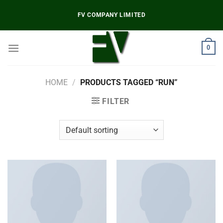
Chuyển
FV COMPANY LIMITED
đến
nội
dung
0
HOME
/
PRODUCTS TAGGED “RUN”
FILTER