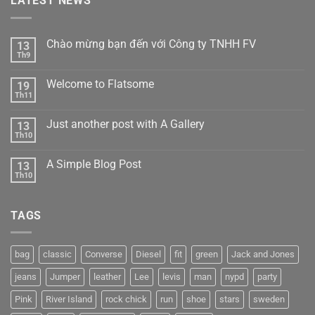
LATEST NEWS
Chào mừng bạn đến với Công ty TNHH FV
13
Th9
Welcome to Flatsome
19
Th11
Just another post with A Gallery
13
Th10
A Simple Blog Post
13
Th10
TAGS
bag
classic
Converse
Diesel
fit
green
Jack and Jones
jeans
Jumper
leather
Lee
levis
man
nypd
party
Pink
River Island
rock chick
run
shoe
stars
sweden