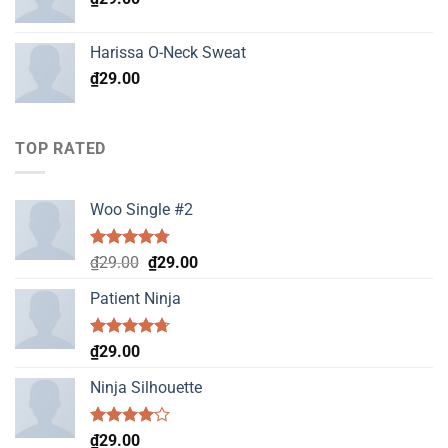
Harissa O-Neck Sweat
₫
29.00
TOP RATED
Woo Single #2
Rated
4.75
Original
Current
₫
29.00
₫
29.00
out of 5
price
price
Patient Ninja
was:
is:
₫29.00.
₫29.00.
Rated
4.67
₫
29.00
out of 5
Ninja Silhouette
Rated
₫
29.00