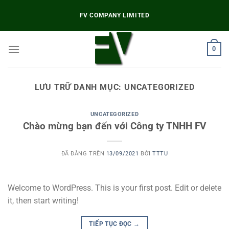
Chuyển
FV COMPANY LIMITED
đến
nội
dung
0
LƯU TRỮ DANH MỤC:
UNCATEGORIZED
UNCATEGORIZED
Chào mừng bạn đến với Công ty TNHH FV
ĐÃ ĐĂNG TRÊN
13/09/2021
BỞI
TTTU
Welcome to WordPress. This is your first post. Edit or delete
it, then start writing!
TIẾP TỤC ĐỌC
→