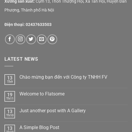
Xưởng sản xuất:
Cụm 13, Thôn Thượng Hội, Xã Tân Hội, Huyện Đan
Phượng, Thành phố Hà Nội
Điện thoại:
02437633503
LATEST NEWS
Chào mừng bạn đến với Công ty TNHH FV
13
Th9
Welcome to Flatsome
19
Th11
Just another post with A Gallery
13
Th10
A Simple Blog Post
13