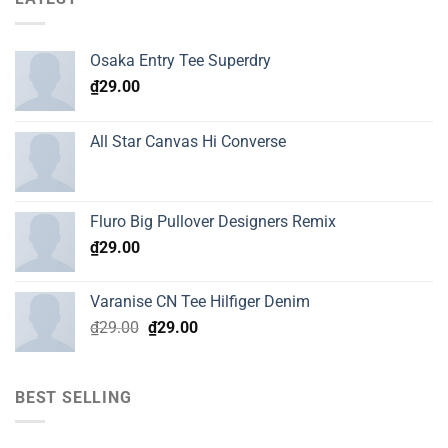
Osaka Entry Tee Superdry
₫
29.00
All Star Canvas Hi Converse
Fluro Big Pullover Designers Remix
₫
29.00
Varanise CN Tee Hilfiger Denim
Original
Current
₫
29.00
₫
29.00
price
price
was:
is:
₫29.00.
₫29.00.
BEST SELLING