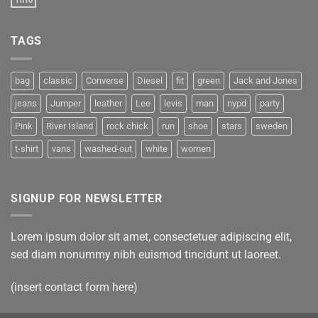
Th10
TAGS
bag
classic
Converse
Diesel
fit
green
Jack and Jones
jeans
Jumper
leather
Lee
levis
man
nypd
party
Pink
River Island
rock chick
run
shoe
stars
sweden
t-shirt
vans
washed-out
white
women
SIGNUP FOR NEWSLETTER
Lorem ipsum dolor sit amet, consectetuer adipiscing elit,
sed diam nonummy nibh euismod tincidunt ut laoreet.
(insert contact form here)