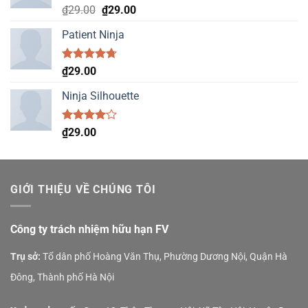
Rated
4.75
Original
Current
₫
29.00
₫
29.00
out of 5
price
price
Patient Ninja
was:
is:
₫29.00.
₫29.00.
Rated
4.67
₫
29.00
out of 5
Ninja Silhouette
Rated
₫
29.00
4.00
out
of 5
GIỚI THIỆU VỀ CHÚNG TÔI
Công ty trách nhiệm hữu hạn FV
Trụ sở:
Tổ dân phố Hoàng Văn Thụ, Phường Dương Nội, Quận Hà
Đông, Thành phố Hà Nội